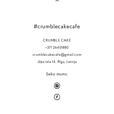
#crumblecakecafe
CRUMBLE CAKE
+371 26451880
crumblecakecafe@gmail.com
Jāņa iela 14,
Rīga, Latvija
Seko mums:
lapa no vigbo