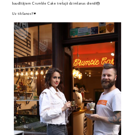
baudītājiem Crumble Cake trešajā dzimšanas dienā!🎂
Uz tikšanos!!♥️