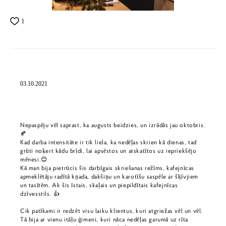
1
03.10.2021
Nepaspēju vēl saprast, ka augusts beidzies, un izrādās jau oktobris.
🍂
Kad darba intensitāte ir tik liela, ka nedēļas skrien kā dienas, tad
grūti noķert kādu brīdi, lai apsēstos un atskatītos uz iepriekšējo
mēnesi.😊
Kā man bija pietrūcis šis darbīgais skriešanas režīms, kafejnīcas
apmeklētāju radītā kņada, dakšiņu un karotīšu saspēle ar šķīvjiem
un tasītēm. Ak šis īstais, skaļais un piepildītais kafejnīcas
dzīvesstils. 👍
Cik patīkami ir redzēt visu laiku klientus, kuri atgriežas vēl un vēl.
Tā bija ar vienu itāļu ģimeni, kuri nāca nedēļas garumā uz rīta