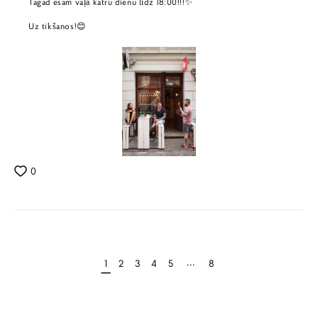
Tagad esam vaļā katru dienu līdz 18:00!!!✨
Uz tikšanos!😊
0
...
1
2
3
4
5
8