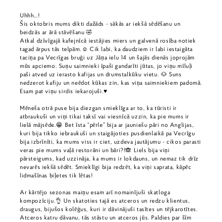
Uhhh…!
Šis oktobris mums dikti dažāds - sākās ar iekšā sēdēšanu un
beidzās ar ārā stāvēšanu 🤣
Atkal dzīvīgajā kafejnīcā iestājies miers un galvenā rosība notiek
tagad ārpus tās telpām.☺️ Cik labi, ka daudziem ir labi iestaigāta
taciņa pa Vecrīgas bruģi uz Jāņa ielu 14 un šajās dienās joprojām
mūs apciemo. Suņu saimnieki īpaši gandarīti jūtas, jo viņu mīluļi
paši atved uz ierasto kafijas un drumstalkūku vietu. 🐶 Suns
nedzerot kafiju un neēdot kūkas zin, kas viņa saimniekiem padomā.
Esam pat viņu sirdis iekarojuši.♥️
Mēneša otrā puse bija diezgan smieklīga ar to, ka tūristi ir
atbraukuši un viņi tikai taksī vai viesnīcā uzzin, ka pie mums ir
lielā mājsēde.😁 Bet īsta “pērle” bija ar jauniešu pāri no Anglijas,
kuri bija tikko iebraukuši un staigājoties pusdienlaikā pa Vecrīgu
bija izbrīnīti, ka mums viss ir ciet, uzdeva jautājumu - cikos parasti
veras pie mums vaļā restorāni un bāri?!🙈 Liels bija viņi
pārsteigums, kad uzzināja, ka mums ir lokdauns, un nemaz tik drīz
nevarēs iekšā sēdēt. Smieklīgi bija redzēt, ka viņi saprata, kāpēc
lidmašīnas biļetes tik lētas!
Ar kārtējo sezonas maiņu esam arī nomainījuši skatloga
kompozīciju.👌 Un skatoties tajā es atceros un redzu klientus,
draugus, bijušos kolēģus, kuri ir dāvinājuši tasītes un tējkarotītes.
Atceros katru dāvanu, tās stāstu un atceros jūs. Paldies par šīm