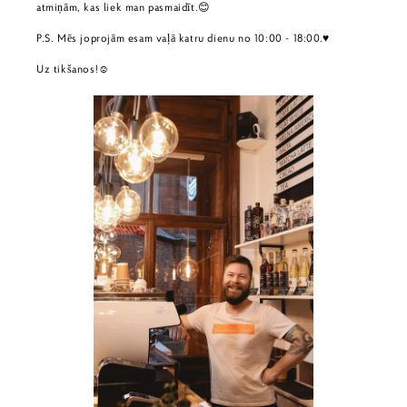
atmiņām, kas liek man pasmaidīt.😊
P.S. Mēs joprojām esam vaļā katru dienu no 10:00 - 18:00.♥️
Uz tikšanos!☺️