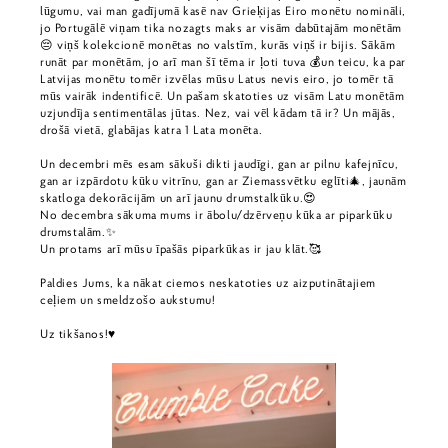
lūgumu, vai man gadījumā kasē nav Grieķijas Eiro monētu nomināli,
jo Portugālē viņam tika nozagts maks ar visām dabūtajām monētām
😔 viņš kolekcionē monētas no valstīm, kurās viņš ir bijis. Sākām
runāt par monētām, jo arī man šī tēma ir ļoti tuva 💰un teicu, ka par
Latvijas monētu tomēr izvēlas mūsu Latus nevis eiro, jo tomēr tā
mūs vairāk indentificē. Un pašam skatoties uz visām Latu monētām
uzjundīja sentimentālas jūtas. Nez, vai vēl kādam tā ir? Un mājās,
drošā vietā, glabājas katra 1 Lata monēta.
Un decembri mēs esam sākuši dikti jaudīgi, gan ar pilnu kafejnīcu,
gan ar izpārdotu kūku vitrīnu, gan ar Ziemassvētku eglīti🎄, jaunām
skatloga dekorācijām un arī jaunu drumstalkūku.😍
No decembra sākuma mums ir ābolu/dzērveņu kūka ar piparkūku
drumstalām.✨
Un protams arī mūsu īpašās piparkūkas ir jau klāt.🥰
Paldies Jums, ka nākat ciemos neskatoties uz aizputinātajiem
ceļiem un smeldzošo aukstumu!
Uz tikšanos!♥️