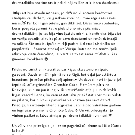
drumstalkūku sortiments ir palielinājies līdz ar klientu daudzumu.
Jūlijs arī bija atvadu mēnesis, jo daži no klientiem beidzoties
studijām vai darbam, vai garākam atvaļinājumam atgriezās savās
mājās.👋 Par ko ir gan prieks, gan dikti žēl. Divas vācu studentes,
kuras pusgada garumā katru piektdienu nāca pēc mūsu
drumstalkūkām, jo tas bija viņu īpašais mirklis, kamēr viss bija ciet
un varēja pavadīt laiku kopā ar savu draudzeni un runāt dzimtajā
valodā.☺️ Šie mazie, īpašie mirkļi padara ikdienu krāsaināku un
piepildītāku. Braucot atpakaļ uz Vāciju, katra no meitenēm īpaši
atbrīvoja vietu čemodānā, lai varētu aizvest savas mīļākās kūkas
ģimenes locekļiem.😍
Prieks no tūristiem klausīties par Rīgas skaistumu un īpašo
gaisotni. Daudziem šī ir pirmā reize Rīgā, bet daļai jau atkārtots
brauciens, jo mūsu pilsēta spēj apburt.♥️ Un daudzi, kuri ir jau bijuši
iepriekš, arī atgriezušies Crumble Cake. Piemēram pāris no
Krievijas, kuri nu jau ir ieguvuši uzturēšanās atļauju un dzīvokli
Rīgas centrā! Lepns, ka varu atstāt labu priekšstatu par mūsu valsti
un pilsētu, kas cilvēkus pamudina veikt izmaiņas savā dzīvē!
Priecīgs, ka ārzemju klienti atgriežas Latvijā pēc vairākiem gadiem
un iegriežas pie mums Crumble Cake.☺️ Un vēl priecīgāks, jo
viņiem palikušas labas atmiņas par drumstalkūkām un mani.🧡
Un vēl viena priecīga ziņa - esam pagarinājuši drumstalkūku ēšanas
laiku.🎉