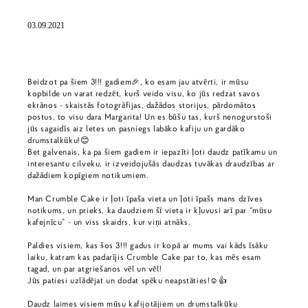
03.09.2021
Beidzot pa šiem 3!!! gadiem🎉, ko esam jau atvērti, ir mūsu
kopbilde un varat redzēt, kurš veido visu, ko jūs redzat savos
ekrānos - skaistās fotogrāfijas, dažādos storijus, pārdomātos
postus, to visu dara Margarita! Un es būšu tas, kurš nenogurstoši
jūs sagaidīs aiz letes un pasniegs labāko kafiju un gardāko
drumstalkūku!😊
Bet galvenais, ka pa šiem gadiem ir iepazīti ļoti daudz patīkamu un
interesantu cilveku, ir izveidojušās daudzas tuvākas draudzības ar
dažādiem kopīgiem notikumiem.
Man Crumble Cake ir ļoti īpaša vieta un ļoti īpašs mans dzīves
notikums, un prieks, ka daudziem šī vieta ir kļuvusi arī par “mūsu
kafejnīcu” - un viss skaidrs, kur viņi atnāks.
Paldies visiem, kas šos 3!!! gadus ir kopā ar mums vai kāds īsāku
laiku, katram kas padarījis Crumble Cake par to, kas mēs esam
tagad, un par atgriešanos vēl un vēl!
Jūs patiesi uzlādējat un dodat spēku neapstāties!☺️👍
Daudz laimes visiem mūsu kafijotājiem un drumstalkūku