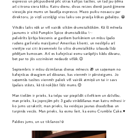
espresso un pēcpusdienā pēc otras kafijas tasītes, un tad jau ņēma
arī citrona siera kūku. Katru dienu, divas reizes dienā jaunā ģimene
viesojās pie mums un baudīja espresso. Mazo puiku nosaucu par
direktoru, jo viņš uzstājīgi visu laiku sev prasīja kūkas gabaliņu. 😁
Vēsāks laiks nāk ar vēl vairāk siltām drumstalkūkām. Kā šī mēneša
jaunums ir siltā Pumpkin Spice drumstalkūka ✨-
pašvārīts ķirbja biezenis ar gardiem burkāniem un mūsu īpašo
rudens garšvielu maisījumu! Amerikas klienti, un neslēpšu arī
vietējie vai citi ārzemnieki šo silto drumstalkūku izbauda līdz
pēdējam kumosam. Arī es kafejnīcai esmu sarūpējis kādu dāvanu,
bet par to jūs uzzināsiet nedaudz vēlāk.😉
Septembris ir mūsu dzimšanas dienas mēnesis 🎁 un saņemam no
kafejnīcas draugiem arī dāvanas, kas vienmēr ir pārsteigums. Jo
saņemtās tasītes vienmēr paliek vēl vairāk atmiņā un tai ir savs
īpašais stāsts, kā tā nokļūst līdz mums.😊
Man tiešām ir prieks, ka telpu var piepildīt cilvēkiem un dzīvību,
man prieks, ka joprojām pēc 3 gadu strādāšanas man katru mēnesi ir
ko jums uzrakstīt, man prieks, ka veidojas jaunas draudzības un
turpinās vecās. Man prieks, ka esmu šeit, ka esmu Crumble Cake.♥️
Paldies jums, un uz tikšanos!☺️