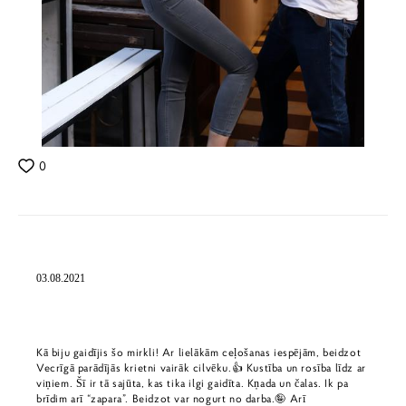
0
03.08.2021
Kā biju gaidījis šo mirkli! Ar lielākām ceļošanas iespējām, beidzot
Vecrīgā parādījās krietni vairāk cilvēku.👍 Kustība un rosība līdz ar
viņiem. Šī ir tā sajūta, kas tika ilgi gaidīta. Kņada un čalas. Ik pa
brīdim arī “zapara”. Beidzot var nogurt no darba.🤪 Arī