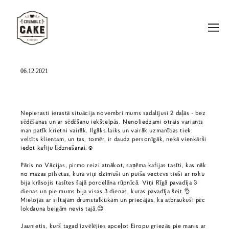
06.12.2021
Nepierasti ierastā situācija novembri mums sadalījusi 2 daļās - bez
sēdēšanas un ar sēdēšanu iekštelpās. Nenoliedzami otrais variants
man patīk krietni vairāk. Ilgāks laiks un vairāk uzmanības tiek
veltīts klientam, un tas, tomēr, ir daudz personīgāk, nekā vienkārši
iedot kafiju līdznešanai.☺️
Pāris no Vācijas, pirmo reizi atnākot, saņēma kafijas tasīti, kas nāk
no mazas pilsētas, kurā viņi dzimuši un puiša vectēvs tieši ar roku
bija krāsojis tasītes šajā porcelāna rūpnīcā. Viņi Rīgā pavadīja 3
dienas un pie mums bija visas 3 dienas, kuras pavadīja šeit.👌
Mielojās ar siltajām drumstalkūkām un priecājās, ka atbraukuši pēc
lokdauna beigām nevis tajā.😊
Jaunietis, kurš tagad izvēlējies apceļot Eiropu griezās pie manis ar